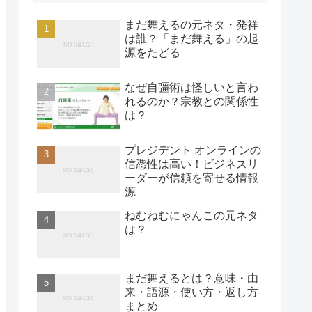
まだ舞えるの元ネタ・発祥
は誰？「まだ舞える」の起
源をたどる
なぜ自彊術は怪しいと言わ
れるのか？宗教との関係性
は？
プレジデント オンラインの
信憑性は高い！ビジネスリ
ーダーが信頼を寄せる情報
源
ねむねむにゃんこの元ネタ
は？
まだ舞えるとは？意味・由
来・語源・使い方・返し方
まとめ